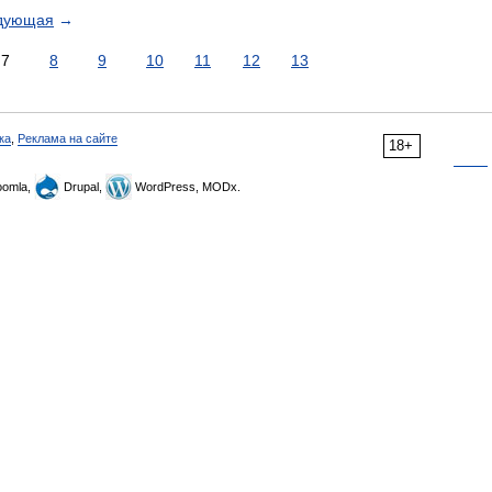
дующая
→
7
8
9
10
11
12
13
ка
,
Реклама на сайте
18+
omla,
Drupal,
WordPress, MODx.