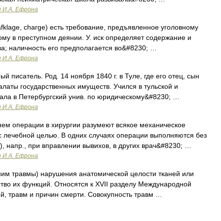
и И.А. Ефрона
rafklage, charge) есть требование, предъявленное уголовному
ому в преступном деянии. У. иск определяет содержание и
а; наличность его предполагается во&#8230; …
и И.А. Ефрона
ый писатель. Род. 14 ноября 1840 г. в Туле, где его отец, сын
алаты государственных имуществ. Учился в тульской и
чала в Петербургский унив. по юридическому&#8230; …
и И.А. Ефрона
м операции в хирургии разумеют всякое механическое
с лечебной целью. В одних случаях операции выполняются без
, напр., при вправлении вывихов, в других врач&#8230; …
и И.А. Ефрона
им травмы) нарушения анатомической целости тканей или
ство их функций. Относятся к XVII разделу Международной
й, травм и причин смерти. Совокупность травм …