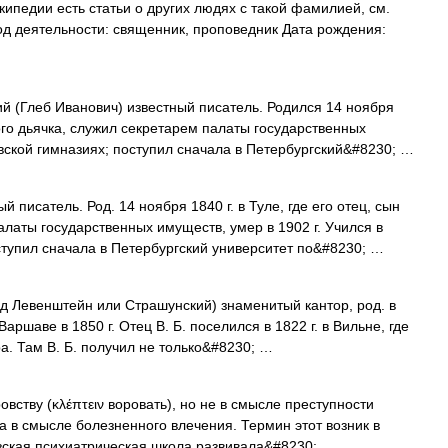
ипедии есть статьи о других людях с такой фамилией, см.
д деятельности: священник, проповедник Дата рождения:
й (Глеб Иванович) известный писатель. Родился 14 ноября
ского дьячка, служил секретарем палаты государственных
овской гимназиях; поступил сначала в Петербургский&#8230; …
 писатель. Род. 14 ноября 1840 г. в Туле, где его отец, сын
алаты государственных имуществ, умер в 1902 г. Учился в
оступил сначала в Петербургский университет по&#8230; …
 Левенштейн или Страшунский) знаменитый кантор, род. в
 Варшаве в 1850 г. Отец В. Б. поселился в 1822 г. в Вильне, где
а. Там В. Б. получил не только&#8230; …
овству (κλέπτειν воровать), но не в смысле преступности
а в смысле болезненного влечения. Термин этот возник в
зская психиатрическая школа развивала&#8230; …