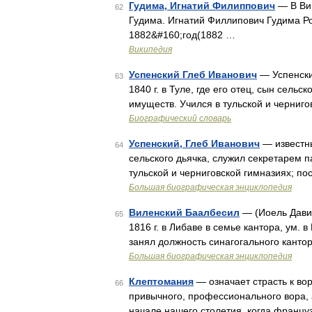
Гудима, Игнатий Филиппович
— В Вик
62
Гудима. Игнатий Филлипович Гудима Ро
1882&#160;год(1882 …
Википедия
Успенский Глеб Иванович
— Успенски
63
1840 г. в Туле, где его отец, сын сель
имуществ. Учился в тульской и черниг
Биографический словарь
Успенский, Глеб Иванович
— известный
64
сельского дьячка, служил секретарем п
тульской и черниговской гимназиях; п
Большая биографическая энциклопедия
Виленский Баалбесил
— (Иоель Давид
65
1816 г. в Либаве в семье кантора, ум. в
занял должность синагогального кантор
Большая биографическая энциклопедия
Клептомания
— означает страсть к вор
66
привычного, профессионального вора, 
начале нашего столетия, когда францу