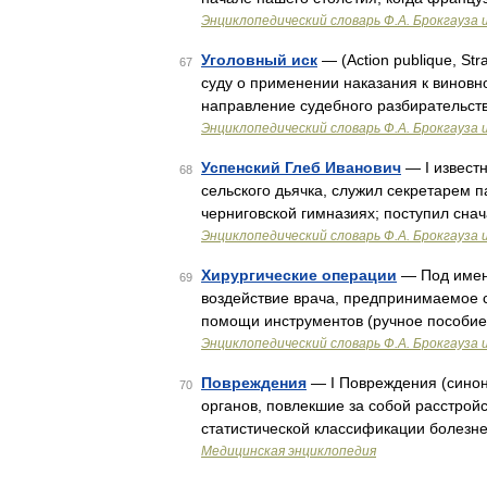
Энциклопедический словарь Ф.А. Брокгауза 
Уголовный иск
— (Action publique, St
67
суду о применении наказания к виновн
направление судебного разбирательств
Энциклопедический словарь Ф.А. Брокгауза 
Успенский Глеб Иванович
— I известн
68
сельского дьячка, служил секретарем п
черниговской гимназиях; поступил сна
Энциклопедический словарь Ф.А. Брокгауза 
Хирургические операции
— Под имене
69
воздействие врача, предпринимаемое 
помощи инструментов (ручное пособие)
Энциклопедический словарь Ф.А. Брокгауза 
Повреждения
— I Повреждения (синон
70
органов, повлекшие за собой расстрой
статистической классификации болезне
Медицинская энциклопедия