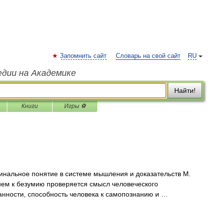
Запомнить сайт
Словарь на свой сайт
RU
едии на Академике
Найти!
Книги
Игры ⚽
рдинальное понятие в системе мышления и доказательств М.
ием к безумию проверяется смысл человеческого
анности, способность человека к самопознанию и …