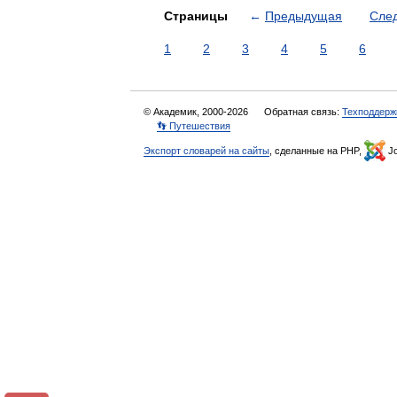
Страницы
←
Предыдущая
Сле
1
2
3
4
5
6
© Академик, 2000-2026
Обратная связь:
Техподдерж
👣 Путешествия
Экспорт словарей на сайты
, сделанные на PHP,
Jo